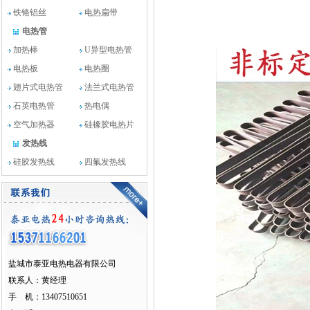
铁铬铝丝
电热扁带
电热管
加热棒
U异型电热管
电热板
电热圈
翅片式电热管
法兰式电热管
石英电热管
热电偶
空气加热器
硅橡胶电热片
发热线
硅胶发热线
四氟发热线
盐城市泰亚电热电器有限公司
联系人：黄经理
手 机：13407510651